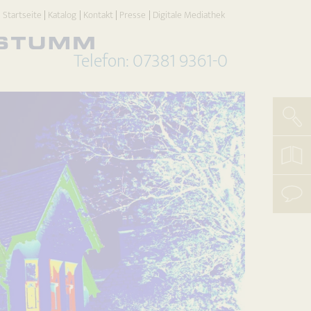
Startseite
Katalog
Kontakt
Presse
Digitale Mediathek
Telefon: 07381 9361-0
Such
koste
Katal
beste
mit
uns
aufn