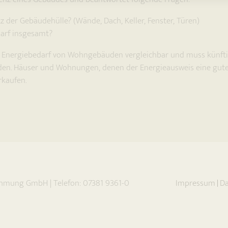
 der Gebäudehülle? (Wände, Dach, Keller, Fenster, Türen)
darf insgesamt?
 Energiebedarf von Wohngebäuden vergleichbar und muss künfti
den. Häuser und Wohnungen, denen der Energieausweis eine gute E
rkaufen.
ehmung GmbH
|
Telefon:
07381 9361-0
Impressum
Da