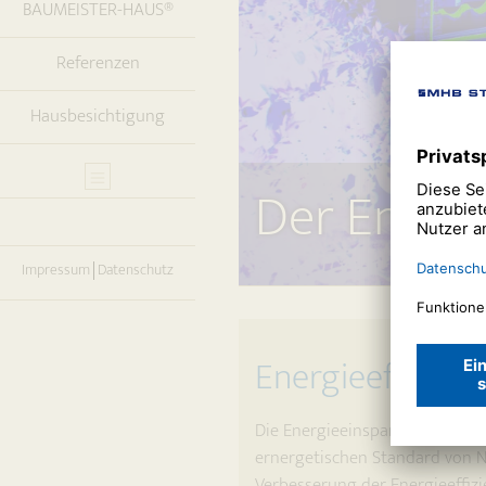
BAUMEISTER-HAUS®
Referenzen
Hausbesichtigung
Der Energi
Impressum
Datenschutz
Energieeffizienz
Die Energieeinsparverordnung 
ernergetischen Standard von N
Verbesserung der Energieeffiz