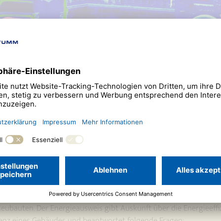
eausweis.
 mit Brief und Siegel.
(EnEV 2014) tritt ab 2016 in verschärftem Umfang in Kraft. Dies
eubauten. Der Energieausweis gibt Auskunft über die Energieef
ienz eines Gebäudes und beantwortet folgende Fragen: