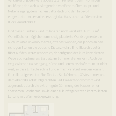
Verklinkerung, den weiß abgesetzten Fenstern, dem T-förmigen
Baukörper, den weit auskragenden Vordächern über Haupt- und
Nebeneingang, dem flachen Satteldach und den liebevoll
eingesetzten Accessoires erzeugt das Haus schon auf den ersten
Blick Gemütlichkeit.
Und dieser Eindruck wird im Inneren noch verstärkt: Auf 137 m²
Wohnfläche ermöglichen umsichtig platzierte Wandsegmente ein
auch im Alter unkompliziertes, offenes Wohnen, das jedoch an den
richtigen Stellen die optische Distanz wahrt. Eine Glasschiebetür
führt auf den Terrassenbereich, der aufgrund der kurz konzipierten
Wege auch optimal als Essplatz im Sommer dienen kann. Auch der
Weg zwischen Hauseingang, Küche und Hauswirtschaftsraum ist nicht
weit, so dass Einkäufe schnell und einfach verstaut werden können.
Ein rollstuhlgerechter Flur führt zu Schlafzimmer, Gästezimmer und
dem ebenfalls rollstuhlgerechten Bad. Dieser Wohnkomfort wird
abgerundet durch die extrem gute Dämmung des Hauses, einer
sparsamen Gastherme sowie einer zukunftsgerechten kontrollierten
Lüftung mit Wärmerückgewinnung.