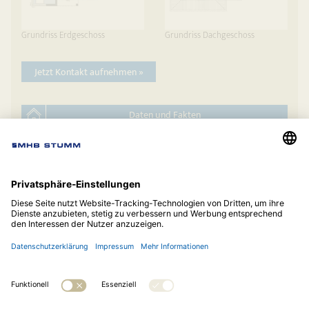
Grundriss Erdgeschoss
Grundriss Dachgeschoss
Jetzt Kontakt aufnehmen »
Daten und Fakten
auf die Merkliste
Hauskatalog anfordern
© 2026
MHB Stumm Bauunternehmung GmbH
Telefon:
07381 9361-0