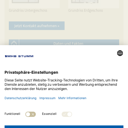
Grundriss Untergeschoss
Grundriss Erdgeschoss
Jetzt Kontakt aufnehmen »
Daten und Fakten
auf die Merkliste
Hauskatalog anfordern
© 2026
MHB Stumm Bauunternehmung GmbH
Telefon:
07381 9361-0
Impressum