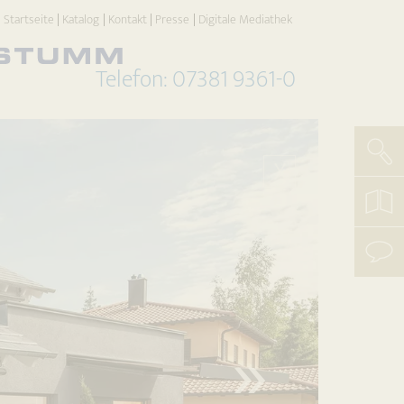
Startseite
Katalog
Kontakt
Presse
Digitale Mediathek
Telefon: 07381 9361-0
Such
X
koste
Katal
beste
mit
uns
aufn