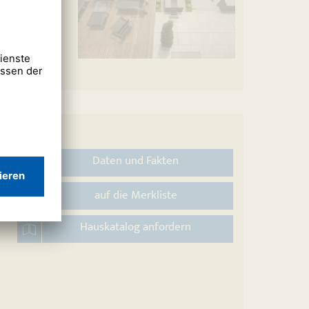
Daten und Fakten
auf die Merkliste
Hauskatalog anfordern