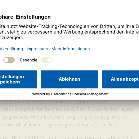
schiedenen Blickachsen.
aus-Stil orientiert präsentiert sich das Haus der Familie Uthoff
ndsegment aus Beton und dem scheibenförmigen
 Kubus ausgeführten Dachgaube. Auf der Rückseite des Hauses
e Erdgeschoss-Wohnfläche und sorgt so gleichzeitig für eine
 Große Glasflächen sorgen im ganzen Haus für viel Licht.
 das Haus der Uthoffs mit optimalen architektonischen Ideen.