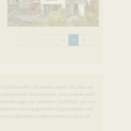
Vorherige Seite
Nächste Seite
«
…
2
3
4
5
6
»
raditionellen Stil bauen, wissen Sie, dass sie
ensdauer eines Massivhauses, zum anderen aber
nforderungen die Garanten. Schließlich soll sich
atischen und energetischen Eigenschaften von
massiv gebauten Einfamilienhauses lässt Sie