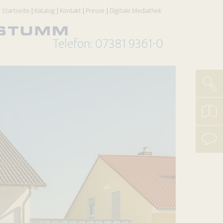
Startseite
Katalog
Kontakt
Presse
Digitale Mediathek
Telefon: 07381 9361-0
Such
koste
Katal
beste
mit
uns
aufn